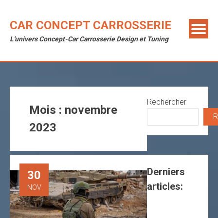
Skip
to
CAR CONCEPT CARROSSERIE
content
L'univers Concept-Car Carrosserie Design et Tuning
Rechercher
Mois :
novembre
R
2023
Derniers
30
articles:
NOV