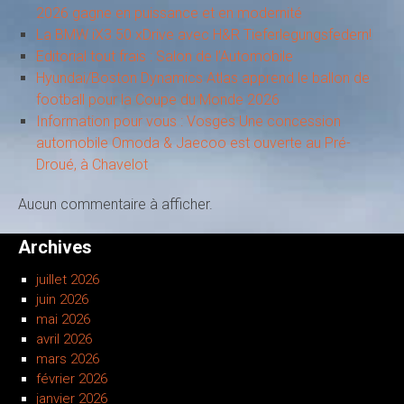
2026 gagne en puissance et en modernité
La BMW iX3 50 xDrive avec H&R Tieferlegungsfedern!
Editorial tout frais : Salon de l’Automobile
Hyundai/Boston Dynamics Atlas apprend le ballon de
football pour la Coupe du Monde 2026
Information pour vous : Vosges Une concession
automobile Omoda & Jaecoo est ouverte au Pré-
Droué, à Chavelot
Aucun commentaire à afficher.
Archives
juillet 2026
juin 2026
mai 2026
avril 2026
mars 2026
février 2026
janvier 2026