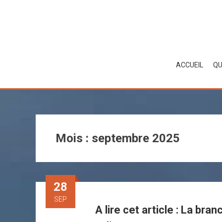
Skip
to
content
ACCUEIL
QU
Mois :
septembre 2025
28
SEP
A lire cet article : La br