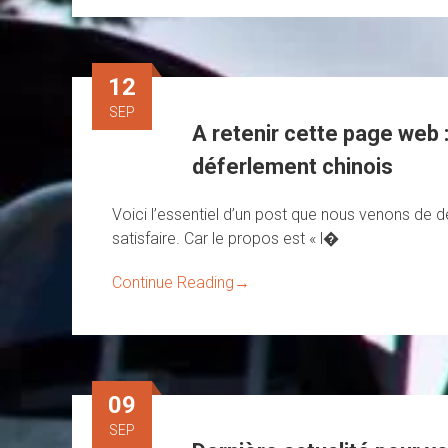
12
SEP
A retenir cette page web 
déferlement chinois
Voici l’essentiel d’un post que nous venons de d
satisfaire. Car le propos est « l�
Continue Reading
→
09
SEP