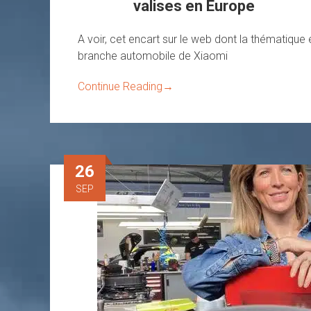
valises en Europe
A voir, cet encart sur le web dont la thématique e
branche automobile de Xiaomi
Continue Reading
→
26
SEP