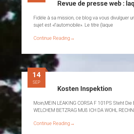
Revue de presse web : laqu
Fidèle à sa mission, ce blog va vous divulguer u
sujet est «l’automobile». Le titre (laque
Continue Reading
→
14
SEP
Kosten Inspektion
Moin,MEIN LEAKING CORSA F 101PS Steht Die E
WELCHEM BETZRAG MUß ICH DA WOHL RECHNEN
Continue Reading
→