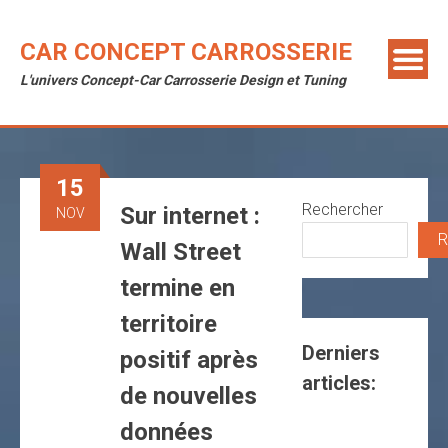
Skip
to
CAR CONCEPT CARROSSERIE
content
L'univers Concept-Car Carrosserie Design et Tuning
15
Rechercher
Sur internet :
NOV
R
Wall Street
termine en
territoire
Derniers
positif après
articles:
de nouvelles
données