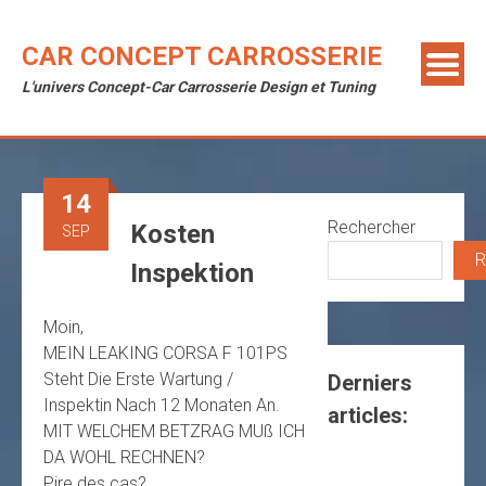
Skip
to
CAR CONCEPT CARROSSERIE
content
L'univers Concept-Car Carrosserie Design et Tuning
14
Rechercher
Kosten
SEP
R
Inspektion
Moin,
MEIN LEAKING CORSA F 101PS
Steht Die Erste Wartung /
Derniers
Inspektin Nach 12 Monaten An.
articles:
MIT WELCHEM BETZRAG MUß ICH
DA WOHL RECHNEN?
Pire des cas?