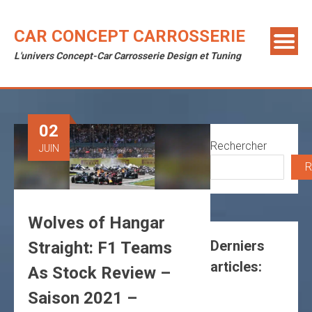
Skip
to
CAR CONCEPT CARROSSERIE
content
L'univers Concept-Car Carrosserie Design et Tuning
02
Rechercher
JUIN
R
Wolves of Hangar
Derniers
Straight: F1 Teams
articles:
As Stock Review –
Saison 2021 –