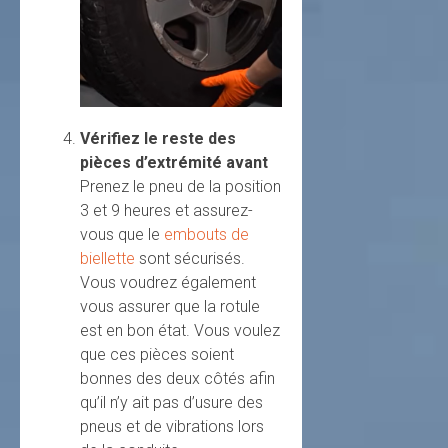
Vérifiez le reste des
pièces d’extrémité avant
Prenez le pneu de la position
3 et 9 heures et assurez-
vous que le
embouts de
biellette
sont sécurisés.
Vous voudrez également
vous assurer que la rotule
est en bon état. Vous voulez
que ces pièces soient
bonnes des deux côtés afin
qu’il n’y ait pas d’usure des
pneus et de vibrations lors