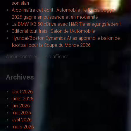
son élan
A connaître cet écrit : Automobile : le Dacia Jogger
2026 gagne en puissance et en modernité
La BMW iX3 50 xDrive avec H&R Tieferlegungsfedern!
Editorial tout frais : Salon de l’Automobile
Hyundai/Boston Dynamics Atlas apprend le ballon de
football pour la Coupe du Monde 2026
Aucun commentaire à afficher.
Archives
août 2026
juillet 2026
juin 2026
mai 2026
avril 2026
mars 2026