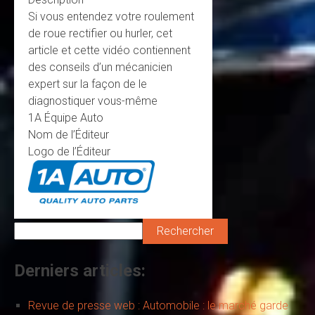
Si vous entendez votre roulement
de roue rectifier ou hurler, cet
article et cette vidéo contiennent
des conseils d’un mécanicien
expert sur la façon de le
diagnostiquer vous-même
1A Équipe Auto
Nom de l’Éditeur
Logo de l’Éditeur
Rechercher
Derniers articles:
Revue de presse web : Automobile : le marché garde