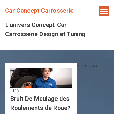
Skip
to
Car Concept Carrosserie
content
L'univers Concept-Car
Carrosserie Design et Tuning
Rechercher
11
Mar
Bruit De Meulage des
Roulements de Roue?