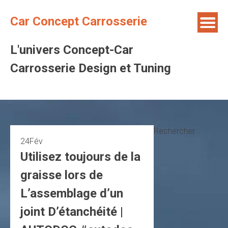
Skip
to
Car Concept Carrosserie
content
L'univers Concept-Car
Carrosserie Design et Tuning
Rechercher
24
Fév
Utilisez toujours de la
graisse lors de
L’assemblage d’un
joint D’étanchéité |