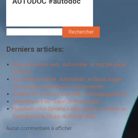
AUTODOC #autodoc
Rechercher
Derniers articles:
Revue de presse web : Automobile : le marché garde
son élan
A connaître cet écrit : Automobile : le Dacia Jogger
2026 gagne en puissance et en modernité
La BMW iX3 50 xDrive avec H&R Tieferlegungsfedern!
Editorial tout frais : Salon de l’Automobile
Hyundai/Boston Dynamics Atlas apprend le ballon de
football pour la Coupe du Monde 2026
Aucun commentaire à afficher.