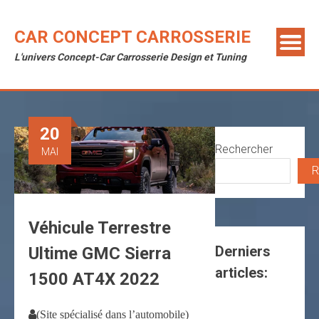
Skip
to
CAR CONCEPT CARROSSERIE
content
L'univers Concept-Car Carrosserie Design et Tuning
20
Rechercher
MAI
R
Véhicule Terrestre
Derniers
Ultime GMC Sierra
articles:
1500 AT4X 2022
(Site spécialisé dans l’automobile)