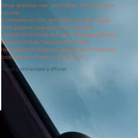
Revue de presse web : Automobile : le marché garde
son élan
A connaître cet écrit : Automobile : le Dacia Jogger
2026 gagne en puissance et en modernité
La BMW iX3 50 xDrive avec H&R Tieferlegungsfedern!
Editorial tout frais : Salon de l’Automobile
Hyundai/Boston Dynamics Atlas apprend le ballon de
football pour la Coupe du Monde 2026
Aucun commentaire à afficher.