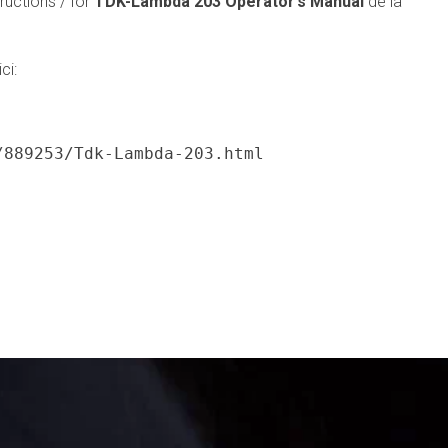
ructions / for
TDK-Lambda 203 Operator’s Manual
de la
ci:
/889253/Tdk-Lambda-203.html