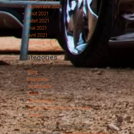
septembre 2021
août 2021
juillet 2021
mai 2021
avril 2021
octobre 1921
Categories
Blog
Designers
Inclassable
Slider
Technologie
Trucs et Astuce pour la voiture
Tuning
© 2026 Car Concept Carrosserie
WordPress Theme:
AccessPress Parallax