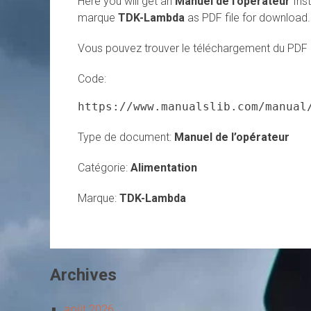
Here you will get an
Manuel de l’opérateur
Inst
marque
TDK-Lambda
as PDF file for download.
Vous pouvez trouver le téléchargement du PDF i
Code:
https://www.manualslib.com/manual
Type de document:
Manuel de l’opérateur
Catégorie:
Alimentation
Marque:
TDK-Lambda
Archives
août 2026