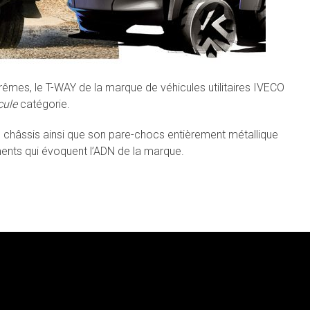
trêmes, le T-WAY de la marque de véhicules utilitaires IVECO
cule
catégorie.
le châssis ainsi que son pare-chocs entièrement métallique
ents qui évoquent l’ADN de la marque.