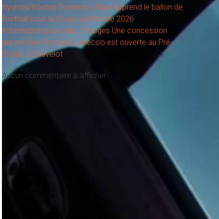
Hyundai/Boston Dynamics Atlas apprend le ballon de
football pour la Coupe du Monde 2026
Information pour vous : Vosges Une concession
automobile Omoda & Jaecoo est ouverte au Pré-
Droué, à Chavelot
Aucun commentaire à afficher.