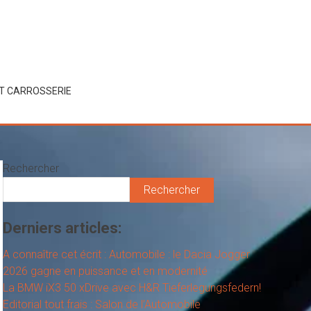
ET CARROSSERIE
Rechercher
Rechercher
Derniers articles:
A connaître cet écrit : Automobile : le Dacia Jogger
2026 gagne en puissance et en modernité
La BMW iX3 50 xDrive avec H&R Tieferlegungsfedern!
Editorial tout frais : Salon de l’Automobile