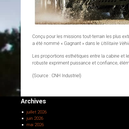
Conçu pour les missions tout-terrain les plus ex
a été nommé « Gagnant » dans le
Utilitaire
Véhi
Les proportions esthétiques entre la cabine et 
robuste expriment puissance et confiance, élém
(Source : CNH Industriel)
Archives
juillet 2026
juin 2026
mai 2026