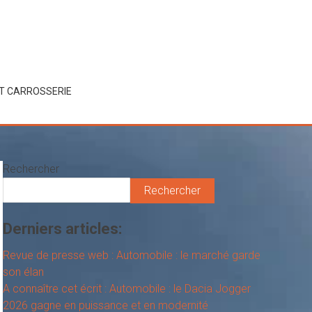
ET CARROSSERIE
Rechercher
Rechercher
Derniers articles:
Revue de presse web : Automobile : le marché garde
son élan
A connaître cet écrit : Automobile : le Dacia Jogger
2026 gagne en puissance et en modernité