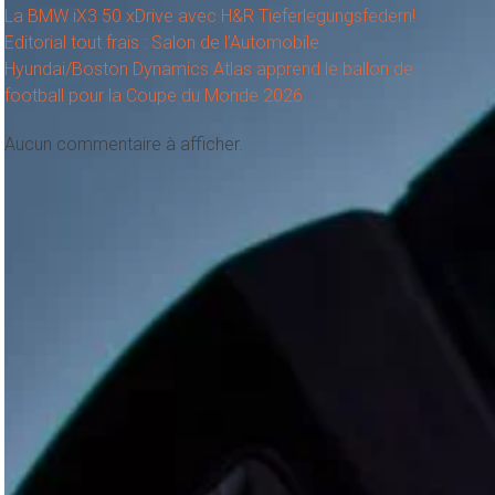
La BMW iX3 50 xDrive avec H&R Tieferlegungsfedern!
Editorial tout frais : Salon de l’Automobile
Hyundai/Boston Dynamics Atlas apprend le ballon de
football pour la Coupe du Monde 2026
Aucun commentaire à afficher.