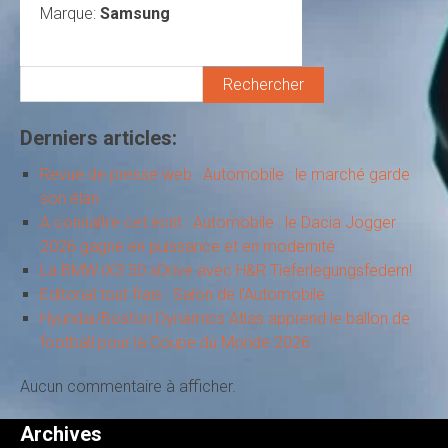
Marque:
Samsung
Rechercher
Derniers articles:
Revue de presse web : Automobile : le marché garde
son élan
A connaître cet écrit : Automobile : le Dacia Jogger
2026 gagne en puissance et en modernité
La BMW iX3 50 xDrive avec H&R Tieferlegungsfedern!
Editorial tout frais : Salon de l’Automobile
Hyundai/Boston Dynamics Atlas apprend le ballon de
football pour la Coupe du Monde 2026
Aucun commentaire à afficher.
Archives