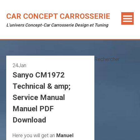
Skip
to
CAR CONCEPT CARROSSERIE
content
L'univers Concept-Car Carrosserie Design et Tuning
Rechercher
24
Jan
Sanyo CM1972
Technical & amp;
Service Manual
Manuel PDF
Download
Here you will get an
Manuel