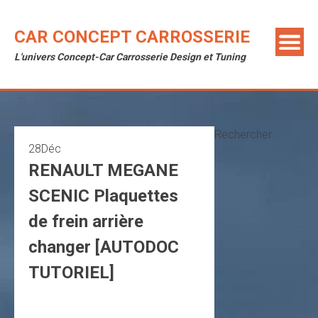
Skip
to
CAR CONCEPT CARROSSERIE
content
L'univers Concept-Car Carrosserie Design et Tuning
Rechercher
28
Déc
RENAULT MEGANE
SCENIC Plaquettes
de frein arrière
changer [AUTODOC
TUTORIEL]