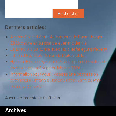
Rechercher
Derniers articles:
A connaître cet écrit : Automobile : le Dacia Jogger
2026 gagne en puissance et en modernité
La BMW iX3 50 xDrive avec H&R Tieferlegungsfedern!
Editorial tout frais : Salon de l’Automobile
Hyundai/Boston Dynamics Atlas apprend le ballon de
football pour la Coupe du Monde 2026
Information pour vous : Vosges Une concession
automobile Omoda & Jaecoo est ouverte au Pré-
Droué, à Chavelot
Aucun commentaire à afficher.
Archives