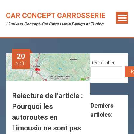
Skip
to
CAR CONCEPT CARROSSERIE
content
L'univers Concept-Car Carrosserie Design et Tuning
20
Rechercher
AOÛT
R
Relecture de l’article :
Derniers
Pourquoi les
articles:
autoroutes en
Limousin ne sont pas