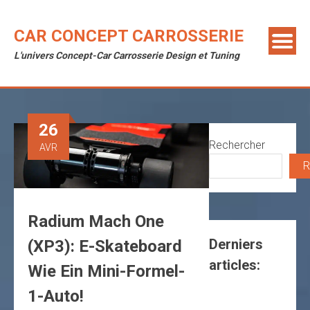
Skip
to
CAR CONCEPT CARROSSERIE
content
L'univers Concept-Car Carrosserie Design et Tuning
26
Rechercher
AVR
R
Radium Mach One
Derniers
(XP3): E-Skateboard
articles:
Wie Ein Mini-Formel-
1-Auto!