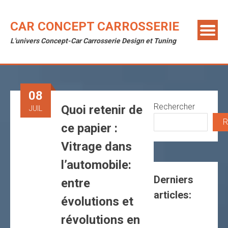
Skip
to
CAR CONCEPT CARROSSERIE
content
L'univers Concept-Car Carrosserie Design et Tuning
08
Rechercher
Quoi retenir de
JUIL
R
ce papier :
Vitrage dans
l’automobile:
Derniers
entre
articles:
évolutions et
révolutions en