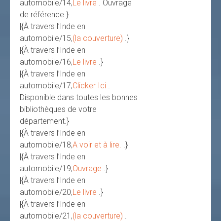
automobile/14,
Le livre
. Ouvrage
de référence.}
|{À travers l’Inde en
automobile/15,
(la couverture)
.}
|{À travers l’Inde en
automobile/16,
Le livre
.}
|{À travers l’Inde en
automobile/17,
Clicker Ici
.
Disponible dans toutes les bonnes
bibliothèques de votre
département.}
|{À travers l’Inde en
automobile/18,
A voir et à lire.
.}
|{À travers l’Inde en
automobile/19,
Ouvrage
.}
|{À travers l’Inde en
automobile/20,
Le livre
.}
|{À travers l’Inde en
automobile/21,
(la couverture)
.