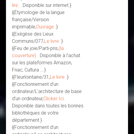
lire.
. Disponible sur internet.}
|{Étymologie de la langue
française/Version
imprimable,
Ouvrage
.}
|{Exégèse des Lieux
Communs/077,
Le livre
.}
|{Feu de joie/Parti-pris,
(la
couverture)
. Disponible à l’achat
sur les plateformes Amazon,
Fnac, Cultura ….}
|{Fleurlointaine/31,
Le livre
.}
|{Fonctionnement d’un
ordinateur/L’architecture de base
d’un ordinateur,
Clicker Ici
.
Disponible dans toutes les bonnes
bibliothèques de votre
département.}
|{Fonctionnement d’un