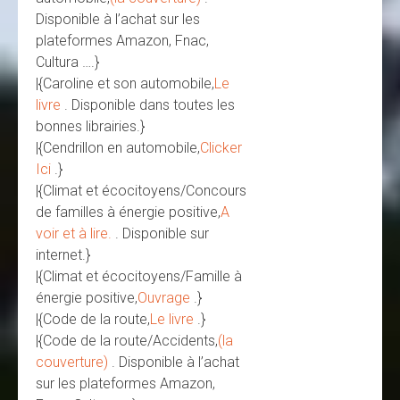
Disponible à l’achat sur les
plateformes Amazon, Fnac,
Cultura ….}
|{Caroline et son automobile,
Le
livre
. Disponible dans toutes les
bonnes librairies.}
|{Cendrillon en automobile,
Clicker
Ici
.}
|{Climat et écocitoyens/Concours
de familles à énergie positive,
A
voir et à lire.
. Disponible sur
internet.}
|{Climat et écocitoyens/Famille à
énergie positive,
Ouvrage
.}
|{Code de la route,
Le livre
.}
|{Code de la route/Accidents,
(la
couverture)
. Disponible à l’achat
sur les plateformes Amazon,