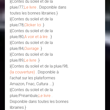
|{Contes du soleil et de la
pluie/77,
Le livre
. Disponible dans
toutes les bonnes librairies.}
|{Contes du soleil et de la
pluie/78,
Clicker Ici
.}
|{Contes du soleil et de la
pluie/80,
A voir et à lire.
.}
|{Contes du soleil et de la
pluie/84,
Ouvrage
.}
|{Contes du soleil et de la
pluie/89,
Le livre
.}
|{Contes du soleil et de la pluie/98,
(la couverture)
. Disponible à
l’achat sur les plateformes
Amazon, Fnac, Cultura ….}
|{Contes du soleil et de la
pluie/Préambule,
Le livre
.
Disponible dans toutes les bonnes
librairies.}