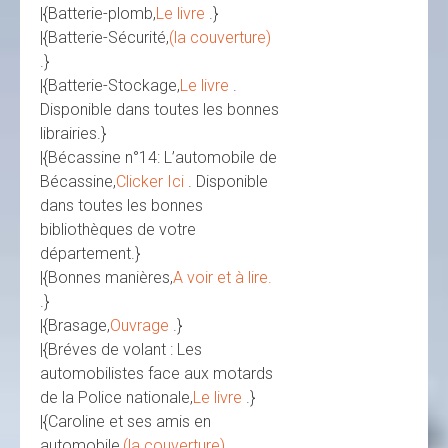
|{Batterie-plomb,
Le livre
.}
|{Batterie-Sécurité,
(la couverture)
.}
|{Batterie-Stockage,
Le livre
.
Disponible dans toutes les bonnes
librairies.}
|{Bécassine n°14: L’automobile de
Bécassine,
Clicker Ici
. Disponible
dans toutes les bonnes
bibliothèques de votre
département.}
|{Bonnes manières,
A voir et à lire.
.}
|{Brasage,
Ouvrage
.}
|{Bréves de volant : Les
automobilistes face aux motards
de la Police nationale,
Le livre
.}
|{Caroline et ses amis en
automobile,
(la couverture)
.