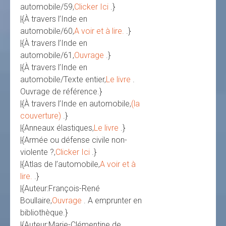
automobile/59,
Clicker Ici
.}
|{À travers l’Inde en
automobile/60,
A voir et à lire.
.}
|{À travers l’Inde en
automobile/61,
Ouvrage
.}
|{À travers l’Inde en
automobile/Texte entier,
Le livre
.
Ouvrage de référence.}
|{À travers l’Inde en automobile,
(la
couverture)
.}
|{Anneaux élastiques,
Le livre
.}
|{Armée ou défense civile non-
violente ?,
Clicker Ici
.}
|{Atlas de l’automobile,
A voir et à
lire.
.}
|{Auteur:François-René
Boullaire,
Ouvrage
. A emprunter en
bibliothèque.}
|{Auteur:Marie-Clémentine de