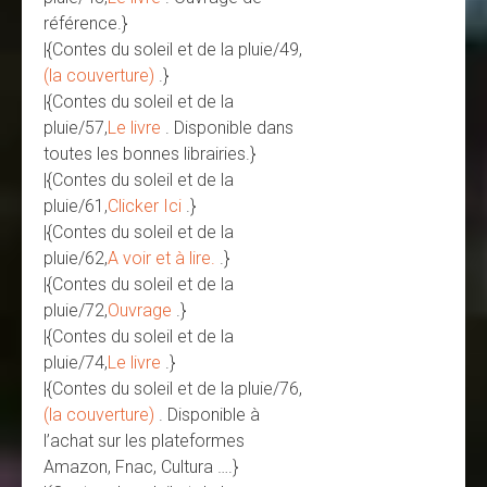
référence.}
|{Contes du soleil et de la pluie/49,
(la couverture)
.}
|{Contes du soleil et de la
pluie/57,
Le livre
. Disponible dans
toutes les bonnes librairies.}
|{Contes du soleil et de la
pluie/61,
Clicker Ici
.}
|{Contes du soleil et de la
pluie/62,
A voir et à lire.
.}
|{Contes du soleil et de la
pluie/72,
Ouvrage
.}
|{Contes du soleil et de la
pluie/74,
Le livre
.}
|{Contes du soleil et de la pluie/76,
(la couverture)
. Disponible à
l’achat sur les plateformes
Amazon, Fnac, Cultura ….}