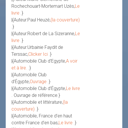
Rochechouart-Mortemart Uzès,
Le
livre
.}
|{Auteur:Paul Heuzé,
(la couverture)
.}
|{Auteur:Robert de La Sizeranne,
Le
livre
.}
|{Auteur:Urbainie Faydit de
Terssac,
Clicker Ici
.}
|{Automobile Club d’Egypte,
A voir
et à lire.
.}
|{Automobile Club
d’Égypte,
Ouvrage
.}
|{Automobile Club d’Égypte,
Le livre
. Ouvrage de référence.}
|{Automobile et littérature,
(la
couverture)
.}
|{Automobile, France d’en haut
contre France d’en bas,
Le livre
.}