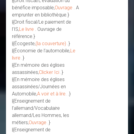
|{Droit fiscal/L’évaluation du
bénéfice imposable,
Ouvrage
. A
emprunter en bibliothèque.}
|{Droit fiscal/Le paiement de
l’IS,
Le livre
. Ouvrage de
référence.}
|{Écogeste,
(la couverture)
.}
|{Économie de l’automobile,
Le
livre
.}
|{En mémoire des églises
assassinées,
Clicker Ici
.}
|{En mémoire des églises
assassinées/Journées en
Automobile,
A voir et à lire.
.}
|{Enseignement de
l’allemand/Vocabulaire
allemand/Les Hommes, les
métiers,
Ouvrage
.}
|{Enseignement de