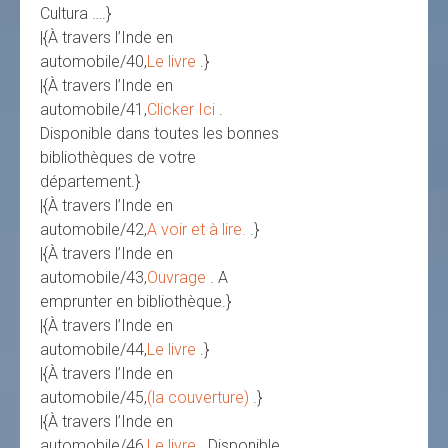
Cultura ….}
|{À travers l’Inde en
automobile/40,
Le livre
.}
|{À travers l’Inde en
automobile/41,
Clicker Ici
.
Disponible dans toutes les bonnes
bibliothèques de votre
département.}
|{À travers l’Inde en
automobile/42,
A voir et à lire.
.}
|{À travers l’Inde en
automobile/43,
Ouvrage
. A
emprunter en bibliothèque.}
|{À travers l’Inde en
automobile/44,
Le livre
.}
|{À travers l’Inde en
automobile/45,
(la couverture)
.}
|{À travers l’Inde en
automobile/46,
Le livre
. Disponible