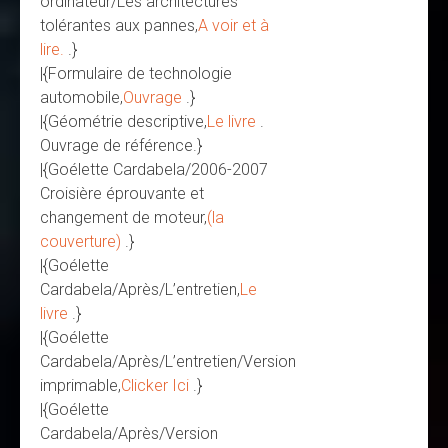
ordinateur/Les architectures
tolérantes aux pannes,
A voir et à
lire.
.}
|{Formulaire de technologie
automobile,
Ouvrage
.}
|{Géométrie descriptive,
Le livre
.
Ouvrage de référence.}
|{Goélette Cardabela/2006-2007
Croisière éprouvante et
changement de moteur,
(la
couverture)
.}
|{Goélette
Cardabela/Après/L’entretien,
Le
livre
.}
|{Goélette
Cardabela/Après/L’entretien/Version
imprimable,
Clicker Ici
.}
|{Goélette
Cardabela/Après/Version