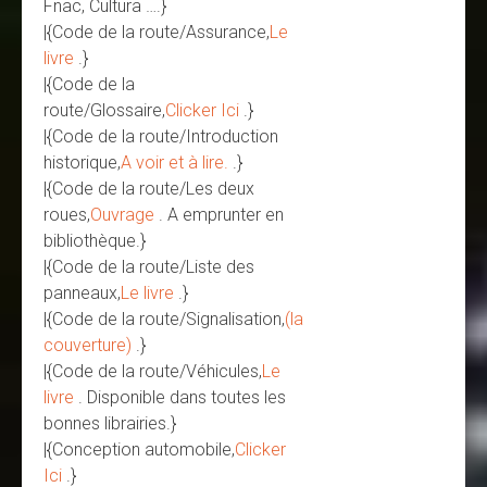
Fnac, Cultura ….}
|{Code de la route/Assurance,
Le
livre
.}
|{Code de la
route/Glossaire,
Clicker Ici
.}
|{Code de la route/Introduction
historique,
A voir et à lire.
.}
|{Code de la route/Les deux
roues,
Ouvrage
. A emprunter en
bibliothèque.}
|{Code de la route/Liste des
panneaux,
Le livre
.}
|{Code de la route/Signalisation,
(la
couverture)
.}
|{Code de la route/Véhicules,
Le
livre
. Disponible dans toutes les
bonnes librairies.}
|{Conception automobile,
Clicker
Ici
.}