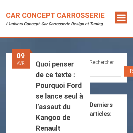
Skip
to
CAR CONCEPT CARROSSERIE
content
L'univers Concept-Car Carrosserie Design et Tuning
09
Rechercher
Quoi penser
AVR
R
de ce texte :
Pourquoi Ford
se lance seul à
Derniers
l’assaut du
articles:
Kangoo de
Renault