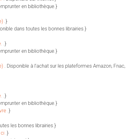
emprunter en bibliothèque.}
e)
.}
ponible dans toutes les bonnes librairies.}
e.
.}
emprunter en bibliothèque.}
e)
. Disponible à l’achat sur les plateformes Amazon, Fnac,
e.
.}
emprunter en bibliothèque.}
ivre
.}
utes les bonnes librairies.}
Ici
.}