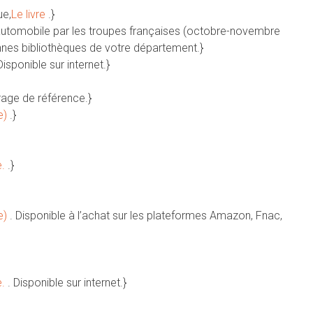
ue,
Le livre
.}
en automobile par les troupes françaises (octobre-novembre
onnes bibliothèques de votre département.}
Disponible sur internet.}
rage de référence.}
e)
.}
e.
.}
e)
. Disponible à l’achat sur les plateformes Amazon, Fnac,
e.
. Disponible sur internet.}