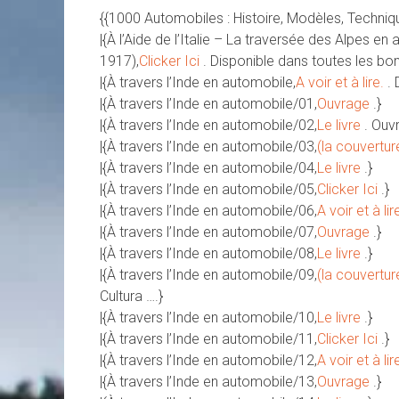
{{1000 Automobiles : Histoire, Modèles, Techniq
|{À l’Aide de l’Italie – La traversée des Alpes 
1917),
Clicker Ici
. Disponible dans toutes les b
|{À travers l’Inde en automobile,
A voir et à lire.
. 
|{À travers l’Inde en automobile/01,
Ouvrage
.}
|{À travers l’Inde en automobile/02,
Le livre
. Ouv
|{À travers l’Inde en automobile/03,
(la couvertur
|{À travers l’Inde en automobile/04,
Le livre
.}
|{À travers l’Inde en automobile/05,
Clicker Ici
.}
|{À travers l’Inde en automobile/06,
A voir et à lir
|{À travers l’Inde en automobile/07,
Ouvrage
.}
|{À travers l’Inde en automobile/08,
Le livre
.}
|{À travers l’Inde en automobile/09,
(la couvertur
Cultura ….}
|{À travers l’Inde en automobile/10,
Le livre
.}
|{À travers l’Inde en automobile/11,
Clicker Ici
.}
|{À travers l’Inde en automobile/12,
A voir et à lir
|{À travers l’Inde en automobile/13,
Ouvrage
.}