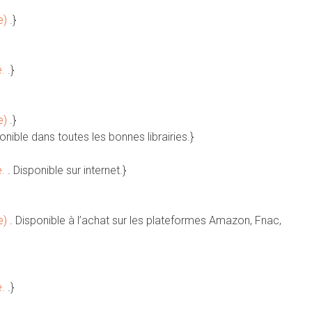
e)
.}
e.
.}
e)
.}
ponible dans toutes les bonnes librairies.}
e.
. Disponible sur internet.}
e)
. Disponible à l’achat sur les plateformes Amazon, Fnac,
e.
.}