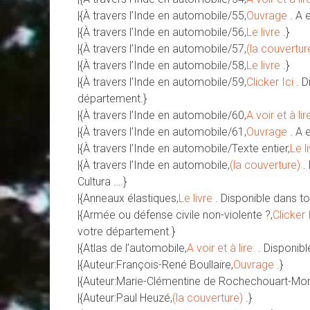
|{À travers l’Inde en automobile/55,
Ouvrage
. A 
|{À travers l’Inde en automobile/56,
Le livre
.}
|{À travers l’Inde en automobile/57,
(la couvertur
|{À travers l’Inde en automobile/58,
Le livre
.}
|{À travers l’Inde en automobile/59,
Clicker Ici
. 
département.}
|{À travers l’Inde en automobile/60,
A voir et à lir
|{À travers l’Inde en automobile/61,
Ouvrage
. A 
|{À travers l’Inde en automobile/Texte entier,
Le l
|{À travers l’Inde en automobile,
(la couverture)
.
Cultura ….}
|{Anneaux élastiques,
Le livre
. Disponible dans to
|{Armée ou défense civile non-violente ?,
Clicker 
votre département.}
|{Atlas de l’automobile,
A voir et à lire.
. Disponibl
|{Auteur:François-René Boullaire,
Ouvrage
.}
|{Auteur:Marie-Clémentine de Rochechouart-Mo
|{Auteur:Paul Heuzé,
(la couverture)
.}