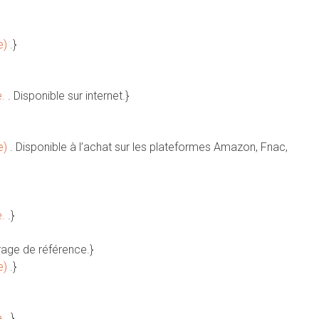
e)
.}
e.
. Disponible sur internet.}
e)
. Disponible à l’achat sur les plateformes Amazon, Fnac,
e.
.}
rage de référence.}
e)
.}
e.
.}