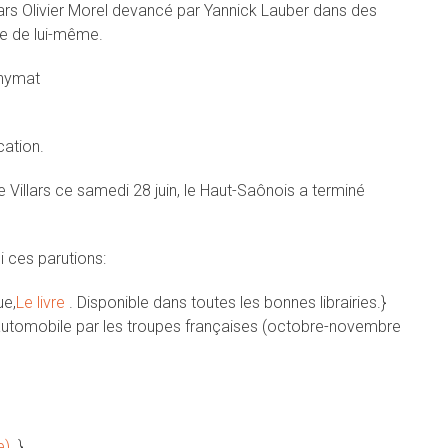
lars Olivier Morel devancé par Yannick Lauber dans des
le de lui-même.
onymat
cation.
e Villars ce samedi 28 juin, le Haut-Saônois a terminé
 ces parutions:
ue,
Le livre
. Disponible dans toutes les bonnes librairies.}
en automobile par les troupes françaises (octobre-novembre
e)
.}