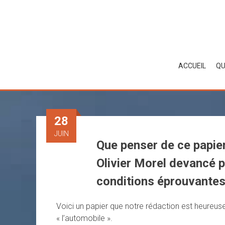
Skip
to
content
ACCUEIL
QU
28
JUIN
Que penser de ce papier
Olivier Morel devancé 
conditions éprouvantes
Voici un papier que notre rédaction est heureuse 
« l’automobile ».