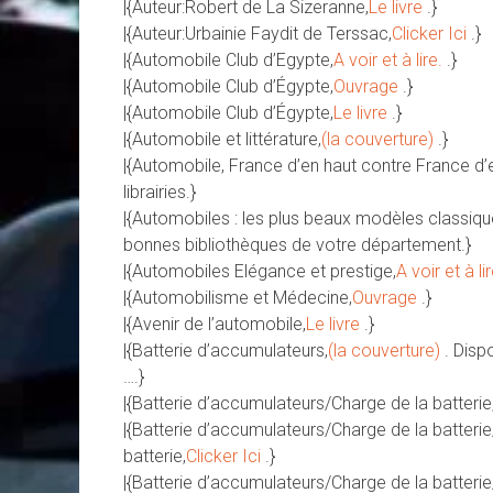
|{Auteur:Robert de La Sizeranne,
Le livre
.}
|{Auteur:Urbainie Faydit de Terssac,
Clicker Ici
.}
|{Automobile Club d’Egypte,
A voir et à lire.
.}
|{Automobile Club d’Égypte,
Ouvrage
.}
|{Automobile Club d’Égypte,
Le livre
.}
|{Automobile et littérature,
(la couverture)
.}
|{Automobile, France d’en haut contre France d’
librairies.}
|{Automobiles : les plus beaux modèles classiqu
bonnes bibliothèques de votre département.}
|{Automobiles Elégance et prestige,
A voir et à li
|{Automobilisme et Médecine,
Ouvrage
.}
|{Avenir de l’automobile,
Le livre
.}
|{Batterie d’accumulateurs,
(la couverture)
. Disp
….}
|{Batterie d’accumulateurs/Charge de la batterie
|{Batterie d’accumulateurs/Charge de la batteri
batterie,
Clicker Ici
.}
|{Batterie d’accumulateurs/Charge de la batterie