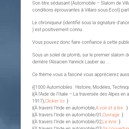
Son titre séduisant (Automobile – Slalom de Vil
conditions éprouvantes à Villars-sous-Ecot) par
Le chroniqueur (identifié sous la signature d’an
) est positivement connu.
Vous pouvez donc faire confiance à cette publi
Sous un soleil de plomb, sur le premier slalom d
derrière l’Alsacien Yannick Lauber au …
Ce thème vous a fasciné vous apprécierez aussi
{{1000 Automobiles : Histoire, Modèles, Techniq
|{À l’Aide de l’Italie – La traversée des Alpes 
1917),
Clicker Ici
.}
|{À travers l’Inde en automobile,
A voir et à lire.
.}
|{À travers l’Inde en automobile/01,
Ouvrage
.}
|{À travers l’Inde en automobile/02,
Le livre
.}
|{À travers l’Inde en automobile/03,
(la couvertur