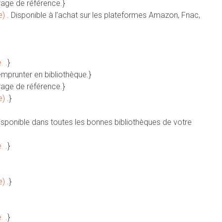
rage de référence.}
e)
. Disponible à l’achat sur les plateformes Amazon, Fnac,
e.
.}
emprunter en bibliothèque.}
rage de référence.}
e)
.}
Disponible dans toutes les bonnes bibliothèques de votre
e.
.}
e)
.}
e.
.}