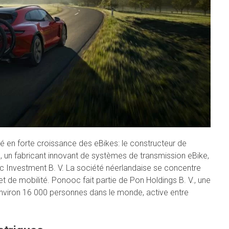
en forte croissance des eBikes: le constructeur de
a, un fabricant innovant de systèmes de transmission eBike,
oc Investment B. V. La société néerlandaise se concentre
et de mobilité. Ponooc fait partie de Pon Holdings B. V., une
nviron 16 000 personnes dans le monde, active entre