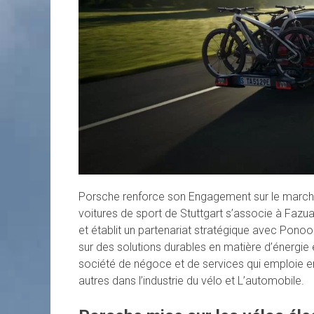
Porsche renforce son Engagement sur le marché 
voitures de sport de Stuttgart s’associe à Fazu
et établit un partenariat stratégique avec Pono
sur des solutions durables en matière d’énergie 
société de négoce et de services qui emploie e
autres dans l’industrie du vélo et L’automobile.