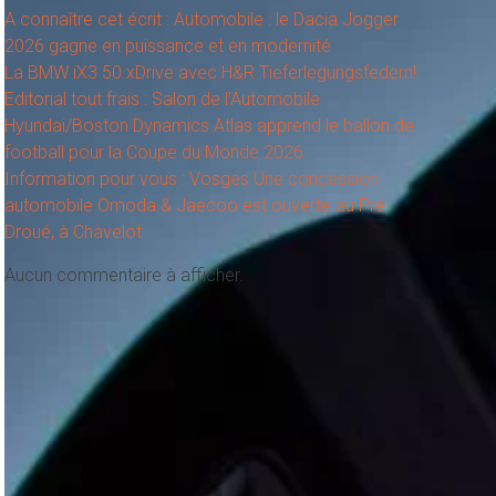
A connaître cet écrit : Automobile : le Dacia Jogger
2026 gagne en puissance et en modernité
La BMW iX3 50 xDrive avec H&R Tieferlegungsfedern!
Editorial tout frais : Salon de l’Automobile
Hyundai/Boston Dynamics Atlas apprend le ballon de
football pour la Coupe du Monde 2026
Information pour vous : Vosges Une concession
automobile Omoda & Jaecoo est ouverte au Pré-
Droué, à Chavelot
Aucun commentaire à afficher.