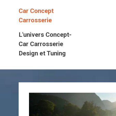
Skip
to
Car Concept
content
Carrosserie
L'univers Concept-
Car Carrosserie
Design et Tuning