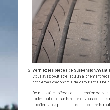
Vérifiez les pièces de Suspension Avant e
Vous avez peut-être reçu un alignement réc
problèmes d’économie de carburant si une piè
De mauvaises pièces de suspension peuvent c
rouler tout droit sur la route et vous donn
accélérez, les pneus se battent contre la rout