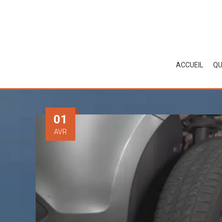
Skip
to
content
ACCUEIL
QU
01
AVR