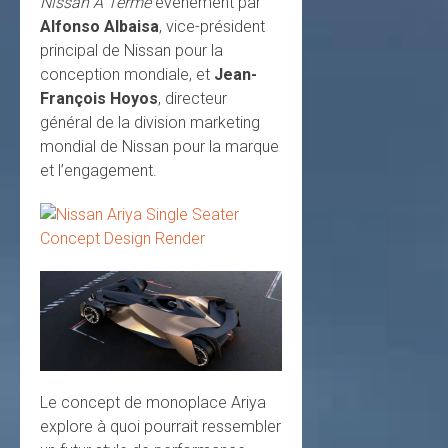
Nissan À Terme
événement par
Alfonso Albaisa
, vice-président
principal de Nissan pour la
conception mondiale, et
Jean-
François Hoyos
, directeur
général de la division marketing
mondial de Nissan pour la marque
et l’engagement.
Le concept de monoplace Ariya
explore à quoi pourrait ressembler