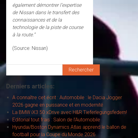
également démontrer l’expertise
de Nissan dans le transfert des
connaissances et de la
technologie de la piste de course
à la route.”
(Source: Nissan)
Rechercher
Derniers articles:
A connaître cet écrit : Automobile : le Dacia Jogger
2026 gagne en puissance et en modernité
La BMW iX3 50 xDrive avec H&R Tieferlegungsfedern!
Editorial tout frais : Salon de l’Automobile
Hyundai/Boston Dynamics Atlas apprend le ballon de
football pour la Coupe du Monde 2026