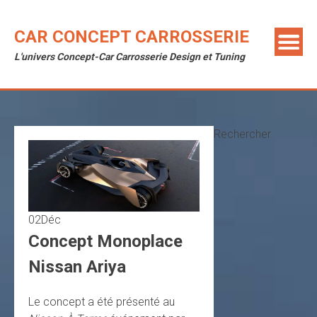
Skip
to
CAR CONCEPT CARROSSERIE
content
L'univers Concept-Car Carrosserie Design et Tuning
Rechercher
02
Déc
Concept Monoplace
Nissan Ariya
Le concept a été présenté au