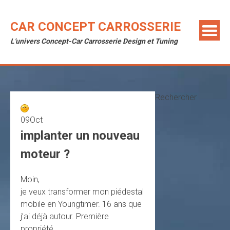
Skip
to
CAR CONCEPT CARROSSERIE
content
L'univers Concept-Car Carrosserie Design et Tuning
Rechercher
09
Oct
implanter un nouveau
moteur ?
Moin,
je veux transformer mon piédestal
mobile en Youngtimer. 16 ans que
j’ai déjà autour. Première
propriété.