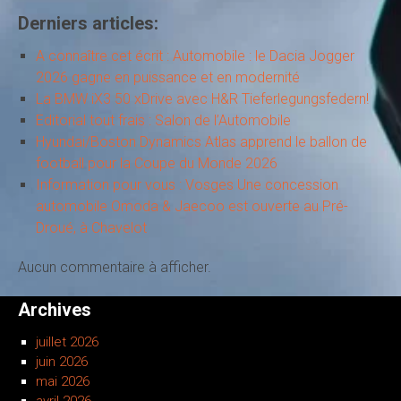
Derniers articles:
A connaître cet écrit : Automobile : le Dacia Jogger
2026 gagne en puissance et en modernité
La BMW iX3 50 xDrive avec H&R Tieferlegungsfedern!
Editorial tout frais : Salon de l’Automobile
Hyundai/Boston Dynamics Atlas apprend le ballon de
football pour la Coupe du Monde 2026
Information pour vous : Vosges Une concession
automobile Omoda & Jaecoo est ouverte au Pré-
Droué, à Chavelot
Aucun commentaire à afficher.
Archives
juillet 2026
juin 2026
mai 2026
avril 2026