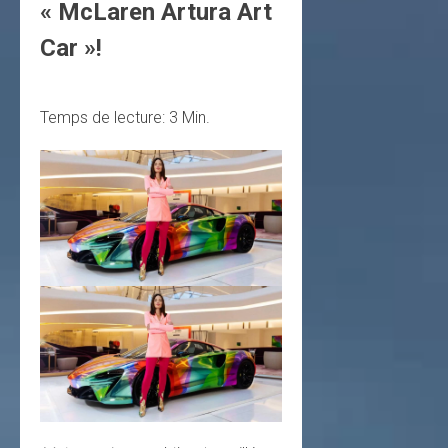
« McLaren Artura Art
Car »!
Temps de lecture:
3
Min.