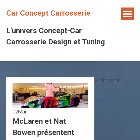
Skip
to
Car Concept Carrosserie
content
L'univers Concept-Car
Carrosserie Design et Tuning
Rechercher
02
Mar
McLaren et Nat
Bowen présentent