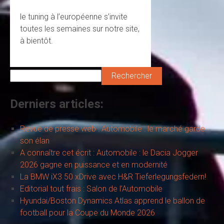
le tuning à l’européenne s’invite
toutes les semaines sur notre site,
à bientôt.
Rechercher
Derniers articles:
Revue de presse web : Automobile : le marché garde
son élan
A connaître cet écrit : Automobile : le Dacia Jogger
2026 gagne en puissance et en modernité
La BMW iX3 50 xDrive avec H&R Tieferlegungsfedern!
Editorial tout frais : Salon de l’Automobile
Hyundai/Boston Dynamics Atlas apprend le ballon de
football pour la Coupe du Monde 2026