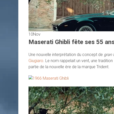
10
Nov
Maserati Ghibli fête ses 55 an
Une nouvelle interprétation du concept de
gran 
Giugiaro
. Le nom rappelait un vent, une tradition
partie de la nouvelle ère de la marque Trident.