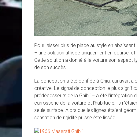
Pour laisser plus de place au style en abaissant 
– une solution utilisée uniquement en course, et 
Cette solution a donné à la voiture son aspect t
de son succès.
La conception a été confiée à Ghia, qui avait a
créative. Le signal de conception le plus signif
prédécesseurs de la Ghibli – a été l’intégration de
carrosserie de la voiture et l’habitacle; ils n’étai
seule surface. Alors que les lignes étaient géomé
sensation de rigidité puisse être lissée.