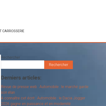
ET CARROSSERIE
Rechercher
Rechercher
Derniers articles:
Revue de presse web : Automobile : le marché garde
son élan
A connaître cet écrit : Automobile : le Dacia Jogger
2026 gagne en puissance et en modernité