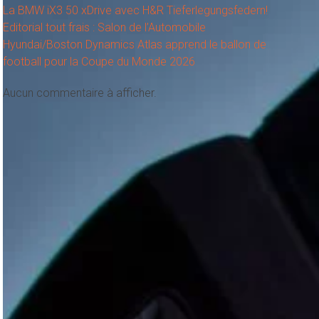
La BMW iX3 50 xDrive avec H&R Tieferlegungsfedern!
Editorial tout frais : Salon de l’Automobile
Hyundai/Boston Dynamics Atlas apprend le ballon de
football pour la Coupe du Monde 2026
Aucun commentaire à afficher.