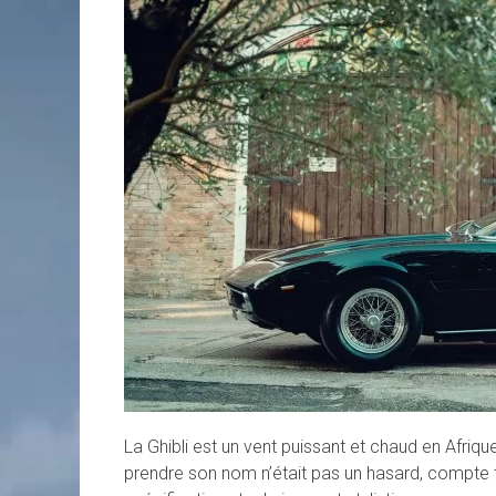
La Ghibli est un vent puissant et chaud en Afriq
prendre son nom n’était pas un hasard, compte te