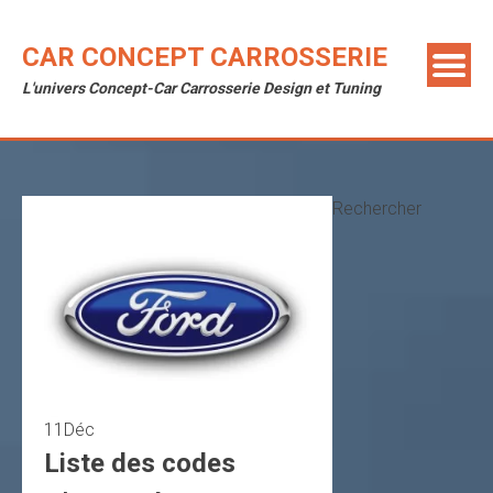
Skip
to
CAR CONCEPT CARROSSERIE
content
L'univers Concept-Car Carrosserie Design et Tuning
Rechercher
11
Déc
Liste des codes