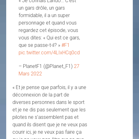
« Je connais Lando… C’est
un gars drôle, un gars
formidable, il a un super
personnage et quand vous
regardez cet épisode, vous
vous dites: « Qui est ce gars,
que se passe-t-il? »
#F1
pic.twitter.com/4LIxHCq0cd
– PlanetF1 (@Planet_F1)
27
Mars 2022
« Et je pense que parfois, il y a une
déconnexion de la part de
diverses personnes dans le sport
et je ne dis pas seulement que les
pilotes ne s’assemblent pas et
quand ils disent que je ne veux pas
courir ici, je ne veux pas faire ça