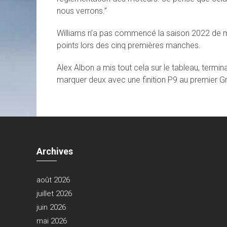
nous verrons.”
Williams n’a pas commencé la saison 2022 de ma
points lors des cinq premières manches.
Alex Albon a mis tout cela sur le tableau, termin
marquer deux avec une finition P9 au premier G
Archives
août 2026
juillet 2026
juin 2026
mai 2026