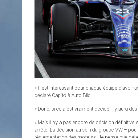
« Il est intéressant pour chaque équipe d’avoir
déclaré Capito à Auto Bild.
« Donc, si cela est vraiment décidé, il y aura des
« Mais il n’y a pas encore de décision définitive
arrêté. La décision au sein du groupe VW – pou
réglementation des moteurs. Je pense que cela