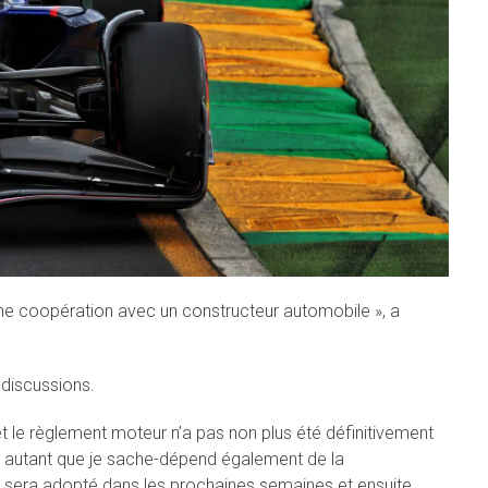
 une coopération avec un constructeur automobile », a
 discussions.
 et le règlement moteur n’a pas non plus été définitivement
r autant que je sache-dépend également de la
 sera adopté dans les prochaines semaines et ensuite