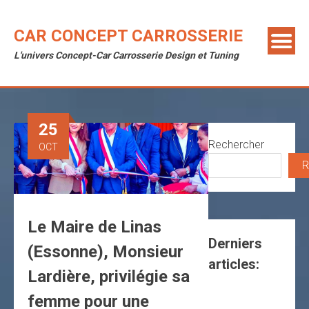
Skip
to
CAR CONCEPT CARROSSERIE
content
L'univers Concept-Car Carrosserie Design et Tuning
25
Rechercher
OCT
R
Le Maire de Linas
Derniers
(Essonne), Monsieur
articles:
Lardière, privilégie sa
femme pour une