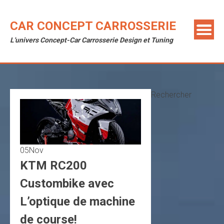
Skip
to
CAR CONCEPT CARROSSERIE
content
L'univers Concept-Car Carrosserie Design et Tuning
Rechercher
05
Nov
KTM RC200
Custombike avec
L’optique de machine
de course!