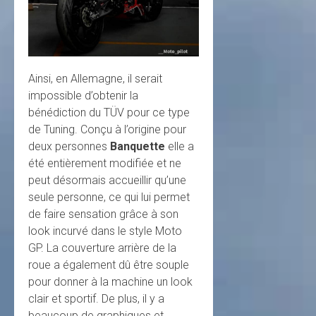
Ainsi, en Allemagne, il serait
impossible d’obtenir la
bénédiction du TÜV pour ce type
de Tuning. Conçu à l’origine pour
deux personnes
Banquette
elle a
été entièrement modifiée et ne
peut désormais accueillir qu’une
seule personne, ce qui lui permet
de faire sensation grâce à son
look incurvé dans le style Moto
GP. La couverture arrière de la
roue a également dû être souple
pour donner à la machine un look
clair et sportif. De plus, il y a
beaucoup de graphiques et