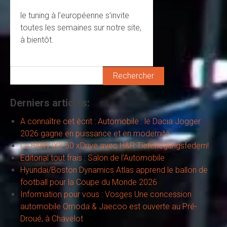
le tuning à l’européenne s’invite
toutes les semaines sur notre site,
à bientôt.
Rechercher
Derniers articles:
A connaître cet écrit : Automobile : le Dacia Jogger
2026 gagne en puissance et en modernité
La BMW iX3 50 xDrive avec H&R Tieferlegungsfedern!
Editorial tout frais : Salon de l’Automobile
Hyundai/Boston Dynamics Atlas apprend le ballon de
football pour la Coupe du Monde 2026
Information pour vous : Vosges Une concession
automobile Omoda & Jaecoo est ouverte au Pré-
Droué, à Chavelot