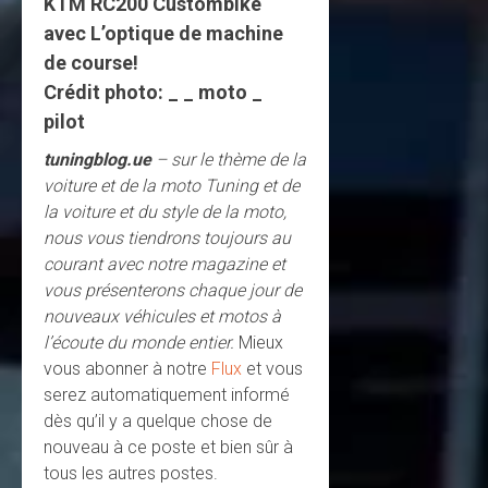
KTM RC200 Custombike
avec L’optique de machine
de course!
Crédit photo: _ _ moto _
pilot
tuningblog.ue
– sur le thème de la
voiture et de la moto Tuning et de
la voiture et du style de la moto,
nous vous tiendrons toujours au
courant avec notre magazine et
vous présenterons chaque jour de
nouveaux véhicules et motos à
l’écoute du monde entier.
Mieux
vous abonner à notre
Flux
et vous
serez automatiquement informé
dès qu’il y a quelque chose de
nouveau à ce poste et bien sûr à
tous les autres postes.