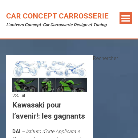
Skip
to
CAR CONCEPT CARROSSERIE
content
L'univers Concept-Car Carrosserie Design et Tuning
Rechercher
23
Juil
Kawasaki pour
l’avenir!: les gagnants
DAI
– Istituto d’Arte Applicata e