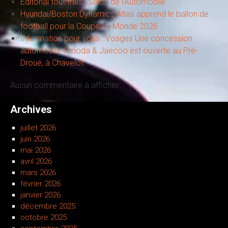
Editorial tout frais : Salon de l’Automobile
Hyundai/Boston Dynamics Atlas apprend le ballon de
football pour la Coupe du Monde 2026
Information pour vous : Vosges Une concession
automobile Omoda & Jaecoo est ouverte au Pré-
Droué, à Chavelot
Aucun commentaire à afficher.
Archives
juillet 2026
juin 2026
mai 2026
avril 2026
mars 2026
février 2026
janvier 2026
décembre 2025
octobre 2025