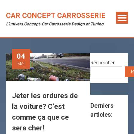
Skip
to
CAR CONCEPT CARROSSERIE
content
L'univers Concept-Car Carrosserie Design et Tuning
04
Rechercher
MAI
R
Jeter les ordures de
Derniers
la voiture? C’est
articles:
comme ça que ce
sera cher!