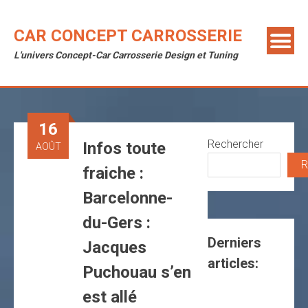
Skip
to
CAR CONCEPT CARROSSERIE
content
L'univers Concept-Car Carrosserie Design et Tuning
16
Rechercher
Infos toute
AOÛT
R
fraiche :
Barcelonne-
du-Gers :
Derniers
Jacques
articles:
Puchouau s’en
est allé