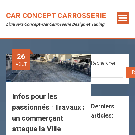
Skip
to
CAR CONCEPT CARROSSERIE
content
L'univers Concept-Car Carrosserie Design et Tuning
26
Rechercher
AOÛT
R
Infos pour les
Derniers
passionnés : Travaux :
articles:
un commerçant
attaque la Ville