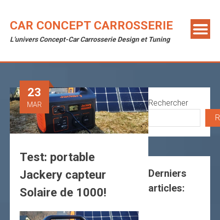
Skip
to
CAR CONCEPT CARROSSERIE
content
L'univers Concept-Car Carrosserie Design et Tuning
23
Rechercher
MAR
R
Test: portable
Derniers
Jackery capteur
articles:
Solaire de 1000!