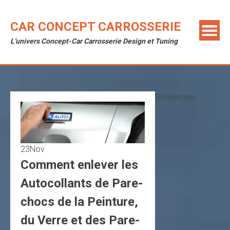
Skip
to
CAR CONCEPT CARROSSERIE
content
L'univers Concept-Car Carrosserie Design et Tuning
Rechercher
23
Nov
Comment enlever les
Autocollants de Pare-
chocs de la Peinture,
du Verre et des Pare-