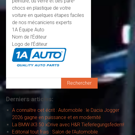
peinture, du verre et des pare-
chocs en plastique de votre
voiture en quelques étapes faciles
de nos mécaniciens experts
1A Équipe Auto
Nom de l’Éditeur
Logo de l’Éditeur
Rechercher
Derniers articles:
A connaître cet écrit : Automobile : le Dacia Jogger
2026 gagne en puissance et en modernité
La BMW iX3 50 xDrive avec H&R Tieferlegungsfedern!
Editorial tout frais : Salon de l’Automobile