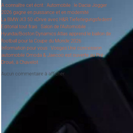
A connaître cet écrit : Automobile : le Dacia Jogger
2026 gagne en puissance et en modernité
La BMW iX3 50 xDrive avec H&R Tieferlegungsfedern!
Editorial tout frais : Salon de l’Automobile
Hyundai/Boston Dynamics Atlas apprend le ballon de
football pour la Coupe du Monde 2026
Information pour vous : Vosges Une concession
automobile Omoda & Jaecoo est ouverte au Pré-
Droué, à Chavelot
Aucun commentaire à afficher.