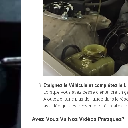
Éteignez le Véhicule et complétez le Li
Lorsque vous avez cessé d’entendre un gém
Ajoutez ensuite plus de liquide dans le réser
assistée qui s’est renversé et réinstallez 
Avez-Vous Vu Nos Vidéos Pratiques?