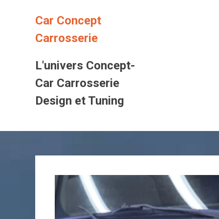
Skip
to
Car Concept
content
Carrosserie
L'univers Concept-
Car Carrosserie
Design et Tuning