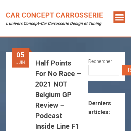
Skip
to
CAR CONCEPT CARROSSERIE
content
L'univers Concept-Car Carrosserie Design et Tuning
05
Rechercher
Half Points
JUIN
R
For No Race –
2021 NOT
Belgium GP
Derniers
Review –
articles:
Podcast
Inside Line F1