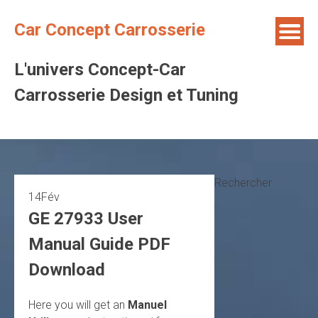
Skip
to
Car Concept Carrosserie
content
L'univers Concept-Car
Carrosserie Design et Tuning
Rechercher
14
Fév
GE 27933 User
Manual Guide PDF
Download
Here you will get an
Manuel