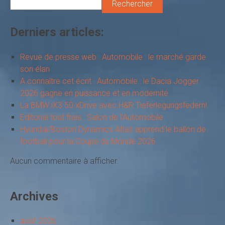
Rechercher
Derniers articles:
Revue de presse web : Automobile : le marché garde
son élan
A connaître cet écrit : Automobile : le Dacia Jogger
2026 gagne en puissance et en modernité
La BMW iX3 50 xDrive avec H&R Tieferlegungsfedern!
Editorial tout frais : Salon de l’Automobile
Hyundai/Boston Dynamics Atlas apprend le ballon de
football pour la Coupe du Monde 2026
Aucun commentaire à afficher.
Archives
août 2026