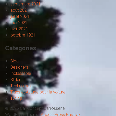
septembre 2021
août 2021
juillet 2021
mai 2021
avril 2021
octobre 1921
Categories
Blog
Designers
Inclassable
Slider
Technologie
Trucs et Astuce pour la voiture
Tuning
© 2026 Car Concept Carrosserie
WordPress Theme:
AccessPress Parallax