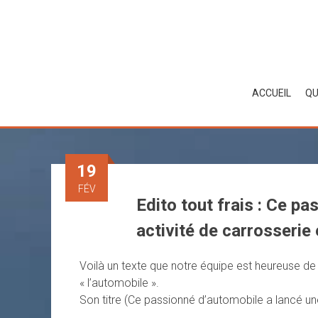
Skip
to
content
ACCUEIL
QU
19
FÉV
Edito tout frais : Ce p
activité de carrosserie e
Voilà un texte que notre équipe est heureuse de s
« l’automobile ».
Son titre (Ce passionné d’automobile a lancé une a