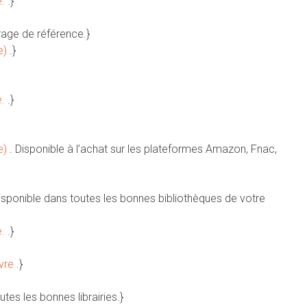
e.
.}
rage de référence.}
e)
.}
e.
.}
e)
. Disponible à l’achat sur les plateformes Amazon, Fnac,
Disponible dans toutes les bonnes bibliothèques de votre
e.
.}
ivre
.}
utes les bonnes librairies.}