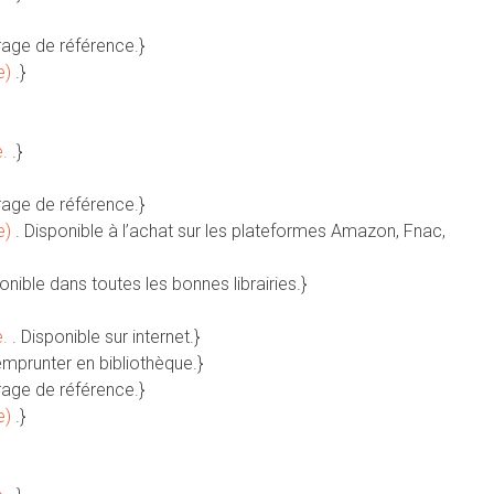
rage de référence.}
e)
.}
e.
.}
rage de référence.}
e)
. Disponible à l’achat sur les plateformes Amazon, Fnac,
ponible dans toutes les bonnes librairies.}
e.
. Disponible sur internet.}
emprunter en bibliothèque.}
rage de référence.}
e)
.}