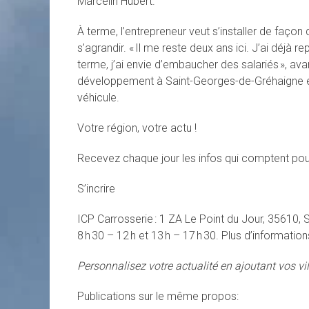
Marcelin Hubert.
À terme, l’entrepreneur veut s’installer de façon
s’agrandir. « Il me reste deux ans ici. J’ai déjà re
terme, j’ai envie d’embaucher des salariés », av
développement à Saint-Georges-de-Gréhaigne et a
véhicule.
Votre région, votre actu !
Recevez chaque jour les infos qui comptent pou
S’incrire
ICP Carrosserie : 1 ZA Le Point du Jour, 35610, 
8 h 30 – 12 h et 13 h – 17 h 30. Plus d’informatio
Personnalisez votre actualité en ajoutant vos vi
Publications sur le même propos: