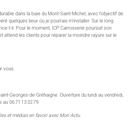
 durable dans la baie du Mont-Saint-Michel, avec l’objectif de
péré quelques lieux où je pourrais m’installer. Sur le long
ance-t-il. Pour le moment, ICP Carrosserie poursuit son
ttend les clients pour réparer la moindre rayure sur le
r vous.
Saint-Georges-de-Gréhaigne. Ouverture du lundi au vendredi,
ns au 06 71 13 32 79.
lles et médias en favori avec Mon Actu.