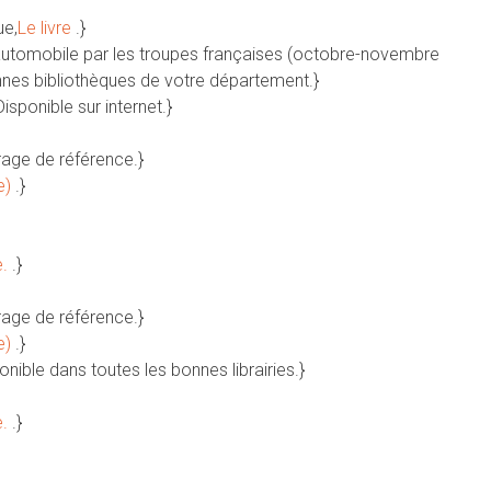
ue,
Le livre
.}
en automobile par les troupes françaises (octobre-novembre
onnes bibliothèques de votre département.}
Disponible sur internet.}
rage de référence.}
e)
.}
e.
.}
rage de référence.}
e)
.}
ponible dans toutes les bonnes librairies.}
e.
.}