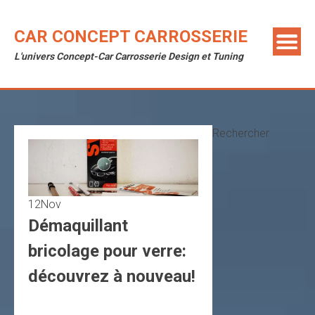
Skip
to
CAR CONCEPT CARROSSERIE
content
L'univers Concept-Car Carrosserie Design et Tuning
Rechercher
12
Nov
Démaquillant
bricolage pour verre:
découvrez à nouveau!