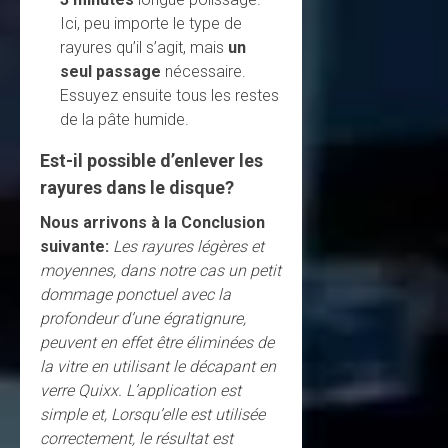
Ici, peu importe le type de
rayures qu’il s’agit, mais
un
seul passage
nécessaire.
Essuyez ensuite tous les restes
de la pâte humide.
Est-il possible d’enlever les
rayures dans le disque?
Nous arrivons à la Conclusion
suivante:
Les rayures légères et
moyennes, dans notre cas un petit
dommage ponctuel avec la
profondeur d’une égratignure,
peuvent en effet être éliminées de
la vitre en utilisant le décapant en
verre Quixx. L’application est
simple et, Lorsqu’elle est utilisée
correctement, le résultat est