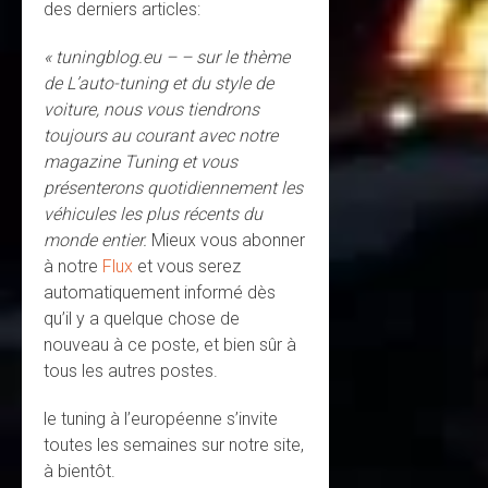
des derniers articles:
« tuningblog.eu – – sur le thème
de L’auto-tuning et du style de
voiture, nous vous tiendrons
toujours au courant avec notre
magazine Tuning et vous
présenterons quotidiennement les
véhicules les plus récents du
monde entier.
Mieux vous abonner
à notre
Flux
et vous serez
automatiquement informé dès
qu’il y a quelque chose de
nouveau à ce poste, et bien sûr à
tous les autres postes.
le tuning à l’européenne s’invite
toutes les semaines sur notre site,
à bientôt.