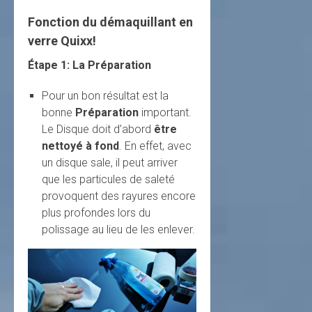
Fonction du démaquillant en
verre Quixx!
Étape 1:
La Préparation
Pour un bon résultat est la
bonne
Préparation
important.
Le Disque doit d’abord
être
nettoyé à fond
. En effet, avec
un disque sale, il peut arriver
que les particules de saleté
provoquent des rayures encore
plus profondes lors du
polissage au lieu de les enlever.