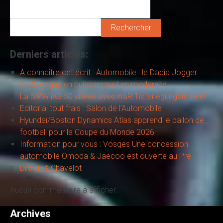
Rechercher
Derniers articles:
A connaître cet écrit : Automobile : le Dacia Jogger
2026 gagne en puissance et en modernité
La BMW iX3 50 xDrive avec H&R Tieferlegungsfedern!
Editorial tout frais : Salon de l’Automobile
Hyundai/Boston Dynamics Atlas apprend le ballon de
football pour la Coupe du Monde 2026
Information pour vous : Vosges Une concession
automobile Omoda & Jaecoo est ouverte au Pré-
Droué, à Chavelot
Aucun commentaire à afficher.
Archives