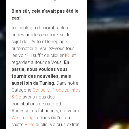
Bien sûr, cela n’avait pas été le
cas!
tuningblog a d’innombrables
autres articles en stock sur le
sujet de L’Auto et le réglage
automatique. Voulez-vous tous
les voir? Il suffit de cliquer
ICI
et
regardez autour de Vous.
En
partie, nous voulons vous
fournir des nouvelles, mais
aussi loin du Tuning.
Dans notre
Catégorie
Conseils, Produits, Infos
& Co
avons-nous des
contributions de auto od.
Accessoires fabricants, nouveaux
Wiki Tuning
Termes ou l’un ou
l’autre
Fuite
publié
.
Voici un extrait