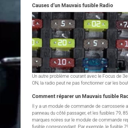
Causes d’un Mauvais fusible Radio
Un autre problème courant avec le Focus de 3e 
ON, la radio peut ne pas fonctionner car les b
Comment réparer un Mauvais fusible Ra
Il y a un module de commande de carrosserie ave
panneau du côté passager, et les fusibles 79, 85 
marques noires sur le module de commande repr
fusible correspondant. Par exemple, le fusible 79