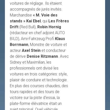
voitures de réglage. Ils étaient
accompagnés de jurés invités.
Marchandise
« M. Voie des
stands » Kai Ebel
, qui
Les Frères
Drift
(Red Bull),
Robin Hornig
(rédacteur en chef adjoint AUTO
BILD), Ami-Fahrzeug Profi
Klaus
Borrmann
, Monstre de voiture et
acteur
Axel Stein
et conducteur
de dérive
Denise Ritzmann
. Avec
Sidney et Maximilian, les
professionnels ont divisé les
voitures en trois catégories: style,
plaisir de conduire et technologie.
En plus des courses chaudes, des
tours rapides et des tours de
victoire sur la piste d’essai, la
plate-forme élévatrice était un
sujet principal. Quel véhicule