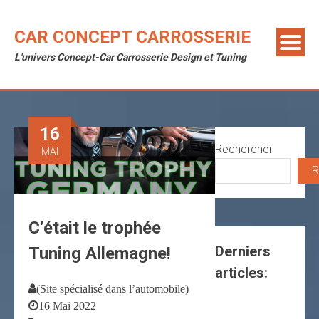
Skip
to
CAR CONCEPT CARROSSERIE
content
L'univers Concept-Car Carrosserie Design et Tuning
16
Rechercher
MAI
R
C’était le trophée
Derniers
Tuning Allemagne!
articles:
(Site spécialisé dans l’automobile)
16 Mai 2022