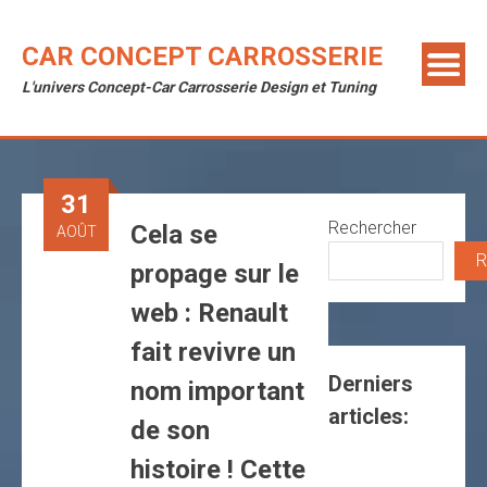
Skip
to
CAR CONCEPT CARROSSERIE
content
L'univers Concept-Car Carrosserie Design et Tuning
31
Rechercher
Cela se
AOÛT
R
propage sur le
web : Renault
fait revivre un
Derniers
nom important
articles:
de son
histoire ! Cette