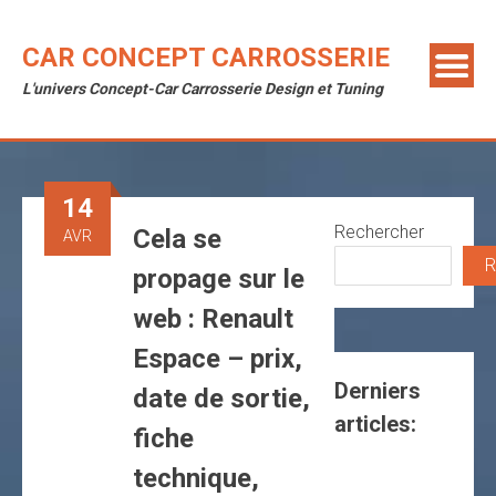
Skip
to
CAR CONCEPT CARROSSERIE
content
L'univers Concept-Car Carrosserie Design et Tuning
14
Rechercher
Cela se
AVR
R
propage sur le
web : Renault
Espace – prix,
Derniers
date de sortie,
articles:
fiche
technique,