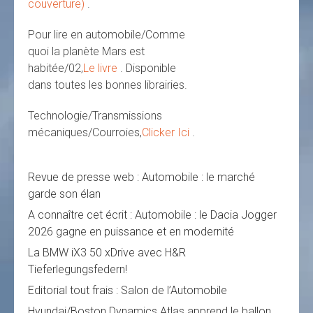
couverture)
.
Pour lire en automobile/Comme
quoi la planète Mars est
habitée/02,
Le livre
. Disponible
dans toutes les bonnes librairies.
Technologie/Transmissions
mécaniques/Courroies,
Clicker Ici
.
Revue de presse web : Automobile : le marché
garde son élan
A connaître cet écrit : Automobile : le Dacia Jogger
2026 gagne en puissance et en modernité
La BMW iX3 50 xDrive avec H&R
Tieferlegungsfedern!
Editorial tout frais : Salon de l’Automobile
Hyundai/Boston Dynamics Atlas apprend le ballon