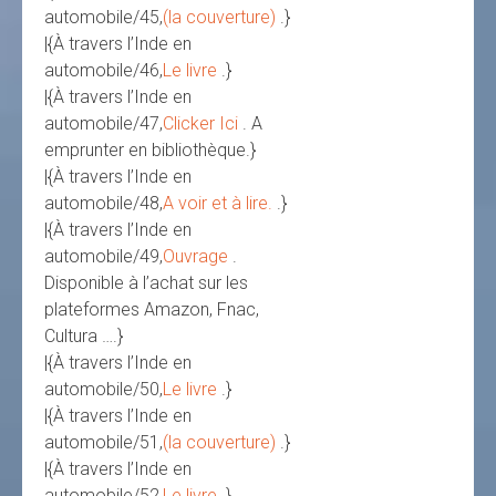
automobile/45,
(la couverture)
.}
|{À travers l’Inde en
automobile/46,
Le livre
.}
|{À travers l’Inde en
automobile/47,
Clicker Ici
. A
emprunter en bibliothèque.}
|{À travers l’Inde en
automobile/48,
A voir et à lire.
.}
|{À travers l’Inde en
automobile/49,
Ouvrage
.
Disponible à l’achat sur les
plateformes Amazon, Fnac,
Cultura ….}
|{À travers l’Inde en
automobile/50,
Le livre
.}
|{À travers l’Inde en
automobile/51,
(la couverture)
.}
|{À travers l’Inde en
automobile/52,
Le livre
.}