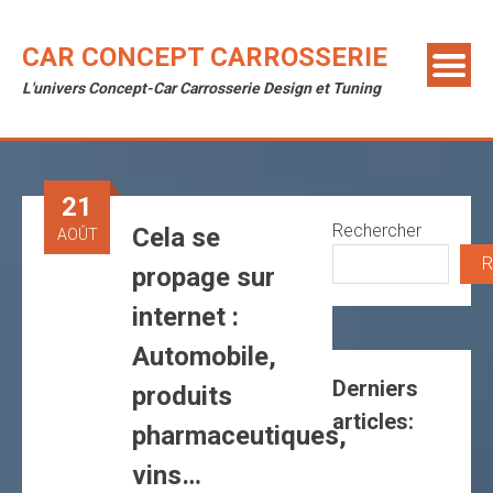
Skip
to
CAR CONCEPT CARROSSERIE
content
L'univers Concept-Car Carrosserie Design et Tuning
21
Rechercher
Cela se
AOÛT
R
propage sur
internet :
Automobile,
Derniers
produits
articles:
pharmaceutiques,
vins…