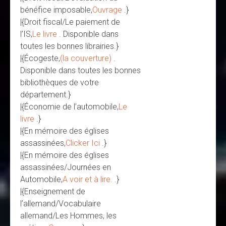
bénéfice imposable,
Ouvrage
.}
|{Droit fiscal/Le paiement de
l’IS,
Le livre
. Disponible dans
toutes les bonnes librairies.}
|{Écogeste,
(la couverture)
.
Disponible dans toutes les bonnes
bibliothèques de votre
département.}
|{Économie de l’automobile,
Le
livre
.}
|{En mémoire des églises
assassinées,
Clicker Ici
.}
|{En mémoire des églises
assassinées/Journées en
Automobile,
A voir et à lire.
.}
|{Enseignement de
l’allemand/Vocabulaire
allemand/Les Hommes, les