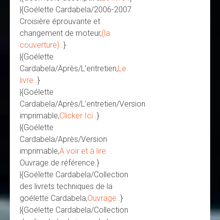
|{Goélette Cardabela/2006-2007
Croisière éprouvante et
changement de moteur,
(la
couverture)
.}
|{Goélette
Cardabela/Après/L’entretien,
Le
livre
.}
|{Goélette
Cardabela/Après/L’entretien/Version
imprimable,
Clicker Ici
.}
|{Goélette
Cardabela/Après/Version
imprimable,
A voir et à lire.
.
Ouvrage de référence.}
|{Goélette Cardabela/Collection
des livrets techniques de la
goélette Cardabela,
Ouvrage
.}
|{Goélette Cardabela/Collection