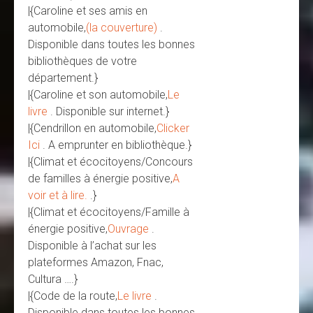
|{Caroline et ses amis en
automobile,
(la couverture)
.
Disponible dans toutes les bonnes
bibliothèques de votre
département.}
|{Caroline et son automobile,
Le
livre
. Disponible sur internet.}
|{Cendrillon en automobile,
Clicker
Ici
. A emprunter en bibliothèque.}
|{Climat et écocitoyens/Concours
de familles à énergie positive,
A
voir et à lire.
.}
|{Climat et écocitoyens/Famille à
énergie positive,
Ouvrage
.
Disponible à l’achat sur les
plateformes Amazon, Fnac,
Cultura ….}
|{Code de la route,
Le livre
.
Disponible dans toutes les bonnes