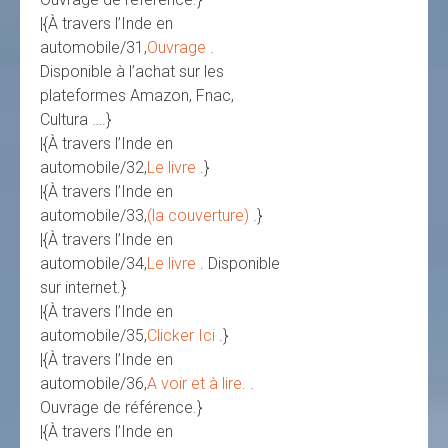
|{À travers l’Inde en
automobile/31,
Ouvrage
.
Disponible à l’achat sur les
plateformes Amazon, Fnac,
Cultura ….}
|{À travers l’Inde en
automobile/32,
Le livre
.}
|{À travers l’Inde en
automobile/33,
(la couverture)
.}
|{À travers l’Inde en
automobile/34,
Le livre
. Disponible
sur internet.}
|{À travers l’Inde en
automobile/35,
Clicker Ici
.}
|{À travers l’Inde en
automobile/36,
A voir et à lire.
.
Ouvrage de référence.}
|{À travers l’Inde en