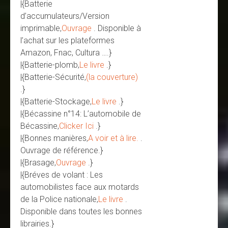
|{Batterie
d’accumulateurs/Version
imprimable,
Ouvrage
. Disponible à
l’achat sur les plateformes
Amazon, Fnac, Cultura ….}
|{Batterie-plomb,
Le livre
.}
|{Batterie-Sécurité,
(la couverture)
.}
|{Batterie-Stockage,
Le livre
.}
|{Bécassine n°14: L’automobile de
Bécassine,
Clicker Ici
.}
|{Bonnes manières,
A voir et à lire.
.
Ouvrage de référence.}
|{Brasage,
Ouvrage
.}
|{Bréves de volant : Les
automobilistes face aux motards
de la Police nationale,
Le livre
.
Disponible dans toutes les bonnes
librairies.}