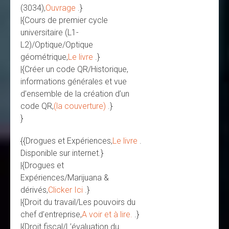
(3034),
Ouvrage
.}
|{Cours de premier cycle
universitaire (L1-
L2)/Optique/Optique
géométrique,
Le livre
.}
|{Créer un code QR/Historique,
informations générales et vue
d’ensemble de la création d’un
code QR,
(la couverture)
.}
}
{{Drogues et Expériences,
Le livre
.
Disponible sur internet.}
|{Drogues et
Expériences/Marijuana &
dérivés,
Clicker Ici
.}
|{Droit du travail/Les pouvoirs du
chef d’entreprise,
A voir et à lire.
.}
|{Droit fiscal/L’évaluation du