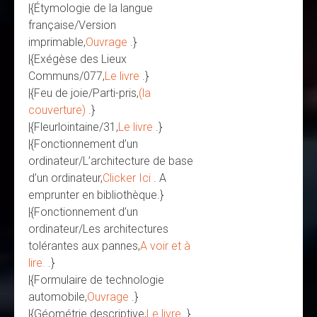
|{Étymologie de la langue
française/Version
imprimable,
Ouvrage
.}
|{Exégèse des Lieux
Communs/077,
Le livre
.}
|{Feu de joie/Parti-pris,
(la
couverture)
.}
|{Fleurlointaine/31,
Le livre
.}
|{Fonctionnement d’un
ordinateur/L’architecture de base
d’un ordinateur,
Clicker Ici
. A
emprunter en bibliothèque.}
|{Fonctionnement d’un
ordinateur/Les architectures
tolérantes aux pannes,
A voir et à
lire.
.}
|{Formulaire de technologie
automobile,
Ouvrage
.}
|{Géométrie descriptive,
Le livre
.}