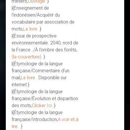
métiers,
Ouvrage
.}
|{Enseignement de
l’indonésien/Acquérir du
vocabulaire par association de
mots,
Le livre
.}
|{Essai de prospective
environnementale. 2040, nord de
la France…/À l’ombre des forêts,
(la couverture)
.}
|{Étymologie de la langue
française/Commentaire d’un
mail,
Le livre
. Disponible sur
internet.}
|{Étymologie de la langue
française/Évolution et disparition
des mots,
Clicker Ici
.}
|{Étymologie de la langue
française/Introduction,
A voir et à
lire.
.}