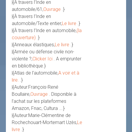
|{À travers l’Inde en
automobile/61,
Ouvrage
.}
|{À travers l’Inde en
automobile/Texte entier,
Le livre
.}
|{À travers l’Inde en automobile,
(la
couverture)
.}
|{Anneaux élastiques,
Le livre
.}
|{Armée ou défense civile non-
violente ?,
Clicker Ici
. A emprunter
en bibliothèque.}
|{Atlas de l’automobile,
A voir et à
lire.
.}
|{Auteur:François-René
Boullaire,
Ouvrage
. Disponible à
l’achat sur les plateformes
Amazon, Fnac, Cultura ….}
|{Auteur:Marie-Clémentine de
Rochechouart-Mortemart Uzès,
Le
livre
.}