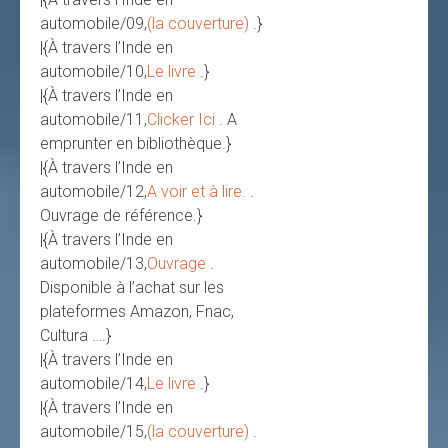
automobile/09,
(la couverture)
.}
|{À travers l’Inde en
automobile/10,
Le livre
.}
|{À travers l’Inde en
automobile/11,
Clicker Ici
. A
emprunter en bibliothèque.}
|{À travers l’Inde en
automobile/12,
A voir et à lire.
.
Ouvrage de référence.}
|{À travers l’Inde en
automobile/13,
Ouvrage
.
Disponible à l’achat sur les
plateformes Amazon, Fnac,
Cultura ….}
|{À travers l’Inde en
automobile/14,
Le livre
.}
|{À travers l’Inde en
automobile/15,
(la couverture)
.