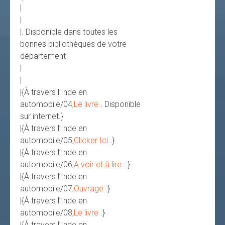
|
|
|. Disponible dans toutes les
bonnes bibliothèques de votre
département
|
|
|{À travers l’Inde en
automobile/04,
Le livre
. Disponible
sur internet.}
|{À travers l’Inde en
automobile/05,
Clicker Ici
.}
|{À travers l’Inde en
automobile/06,
A voir et à lire.
.}
|{À travers l’Inde en
automobile/07,
Ouvrage
.}
|{À travers l’Inde en
automobile/08,
Le livre
.}
|{À travers l’Inde en