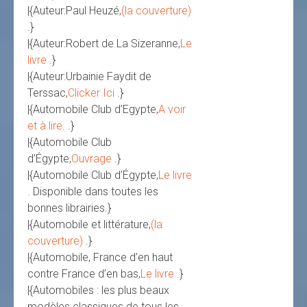
|{Auteur:Paul Heuzé,
(la couverture)
.}
|{Auteur:Robert de La Sizeranne,
Le
livre
.}
|{Auteur:Urbainie Faydit de
Terssac,
Clicker Ici
.}
|{Automobile Club d’Egypte,
A voir
et à lire.
.}
|{Automobile Club
d’Égypte,
Ouvrage
.}
|{Automobile Club d’Égypte,
Le livre
. Disponible dans toutes les
bonnes librairies.}
|{Automobile et littérature,
(la
couverture)
.}
|{Automobile, France d’en haut
contre France d’en bas,
Le livre
.}
|{Automobiles : les plus beaux
modèles classiques de tous les