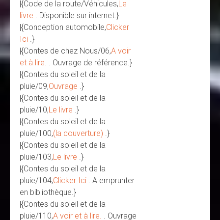
|{Code de la route/Véhicules,
Le
livre
. Disponible sur internet.}
|{Conception automobile,
Clicker
Ici
.}
|{Contes de chez Nous/06,
A voir
et à lire.
. Ouvrage de référence.}
|{Contes du soleil et de la
pluie/09,
Ouvrage
.}
|{Contes du soleil et de la
pluie/10,
Le livre
.}
|{Contes du soleil et de la
pluie/100,
(la couverture)
.}
|{Contes du soleil et de la
pluie/103,
Le livre
.}
|{Contes du soleil et de la
pluie/104,
Clicker Ici
. A emprunter
en bibliothèque.}
|{Contes du soleil et de la
pluie/110,
A voir et à lire.
. Ouvrage