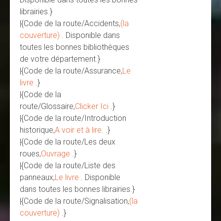
librairies.}
|{Code de la route/Accidents,
(la
couverture)
. Disponible dans
toutes les bonnes bibliothèques
de votre département.}
|{Code de la route/Assurance,
Le
livre
.}
|{Code de la
route/Glossaire,
Clicker Ici
.}
|{Code de la route/Introduction
historique,
A voir et à lire.
.}
|{Code de la route/Les deux
roues,
Ouvrage
.}
|{Code de la route/Liste des
panneaux,
Le livre
. Disponible
dans toutes les bonnes librairies.}
|{Code de la route/Signalisation,
(la
couverture)
.}