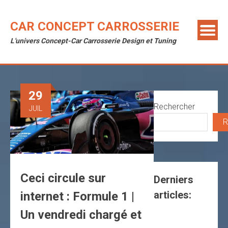
Skip
to
CAR CONCEPT CARROSSERIE
content
L'univers Concept-Car Carrosserie Design et Tuning
29
Rechercher
JUIL
R
Ceci circule sur
Derniers
articles:
internet : Formule 1 |
Un vendredi chargé et