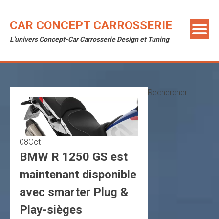
Skip
to
CAR CONCEPT CARROSSERIE
content
L'univers Concept-Car Carrosserie Design et Tuning
Rechercher
08
Oct
BMW R 1250 GS est
maintenant disponible
avec smarter Plug &
Play-sièges