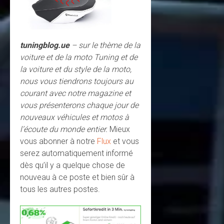
tuningblog.ue
– sur le thème de la
voiture et de la moto Tuning et de
la voiture et du style de la moto,
nous vous tiendrons toujours au
courant avec notre magazine et
vous présenterons chaque jour de
nouveaux véhicules et motos à
l’écoute du monde entier.
Mieux
vous abonner à notre
Flux
et vous
serez automatiquement informé
dès qu’il y a quelque chose de
nouveau à ce poste et bien sûr à
tous les autres postes.