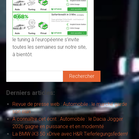
le tuning à l’européenne s’invite
toutes les semaines sur notre site,
à bientôt.
Rechercher
Derniers articles:
Revue de presse web : Automobile : le marché garde
son élan
A connaître cet écrit : Automobile : le Dacia Jogger
2026 gagne en puissance et en modernité
La BMW iX3 50 xDrive avec H&R Tieferlegungsfedern!