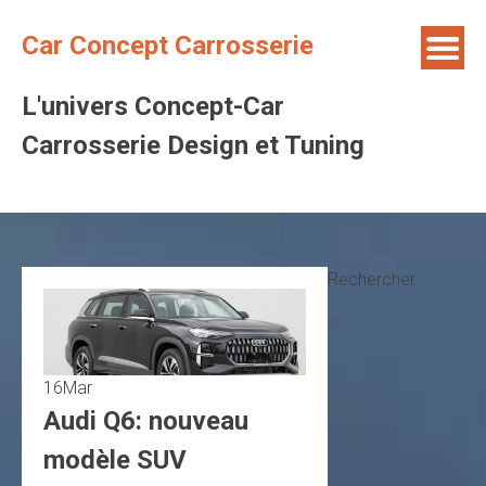
Skip
to
Car Concept Carrosserie
content
L'univers Concept-Car
Carrosserie Design et Tuning
Rechercher
16
Mar
Audi Q6: nouveau
modèle SUV