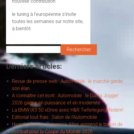
nouvelle contribution.
le tuning à l’européenne s’invite
toutes les semaines sur notre site,
à bientôt.
Rechercher
Derniers articles:
Revue de presse web : Automobile : le marché garde
son élan
A connaître cet écrit : Automobile : le Dacia Jogger
2026 gagne en puissance et en modernité
La BMW iX3 50 xDrive avec H&R Tieferlegungsfedern!
Editorial tout frais : Salon de l’Automobile
Hyundai/Boston Dynamics Atlas apprend le ballon de
football pour la Coupe du Monde 2026